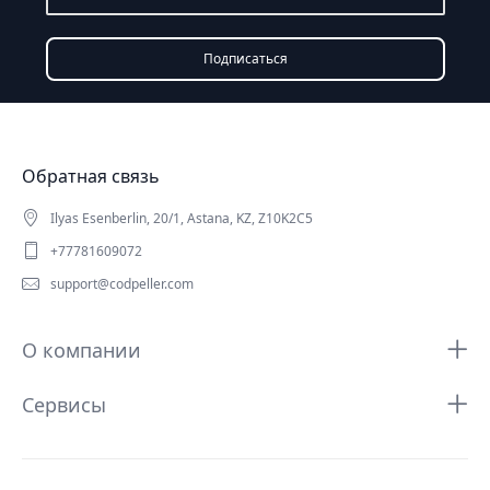
Подписатьcя
Обратная связь
Ilyas Esenberlin, 20/1, Astana, KZ, Z10K2C5
+77781609072
support@codpeller.com
О компании
Сервисы